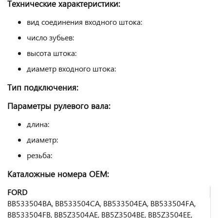
Технические характеристики:
вид соединения входного штока:
число зубьев:
высота штока:
диаметр входного штока:
Тип подключения:
Параметры рулевого вала:
длина:
диаметр:
резьба:
Каталожные номера
OEM
:
FORD
BB533504BA, BB533504CA, BB533504EA, BB533504FA,
BB533504FB, BB5Z3504AE, BB5Z3504BE, BB5Z3504EE,