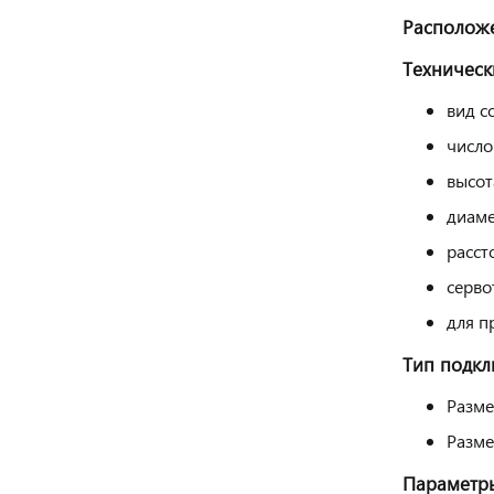
Расположе
Техническ
вид с
число
высот
диаме
расст
серво
для п
Тип подкл
Разме
Разме
Параметры