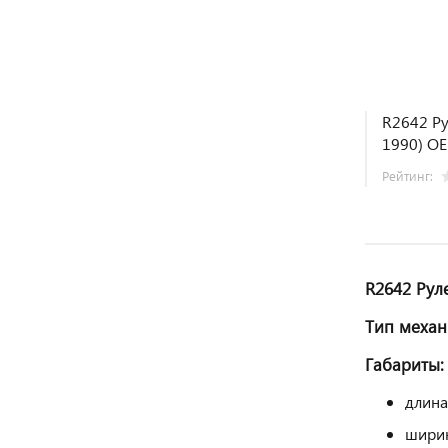
R2642 Ру
1990) O
Рейтинг:
R2642 Рул
Тип меха
Габариты:
длина
ширин