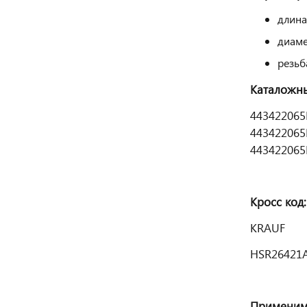
длина
диаме
резьб
Каталожн
443422065
443422065
443422065
Кросс
код
:
KRAUF
HSR26421
Применим