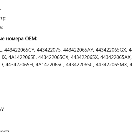
:
тр:
а:
ые номера
OEM
:
L, 443422065CY, 443422075, 443422065AY, 443422065GX, 4
HX, 4A1422065E, 443422065CX, 443422065X, 443422065AX,
D, 443422065H, 4A1422065C, 443422065C, 443422065MX, 
AY
ость