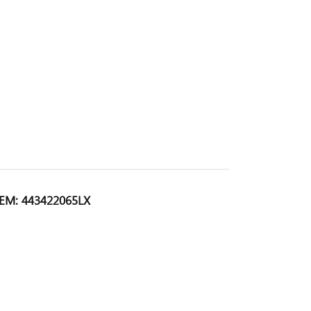
OEM: 443422065LX