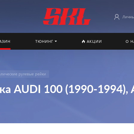
Личны
АЗИН
ТЮНИНГ
АКЦИИ
О Н
влические рулевые рейки
ка AUDI 100 (1990-1994),