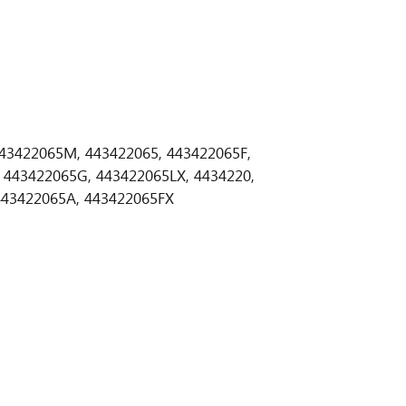
43422065M, 443422065, 443422065F,
 443422065G, 443422065LX, 4434220,
443422065A, 443422065FX