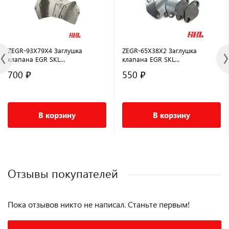
ZEGR-93X79X4 Заглушка
ZEGR-65X38X2 Заглушка
клапана EGR SKL
клапана EGR SKL
универсальная, 93 x 79мм, 4
универсальная, 65 x 38мм, 2
700 ₽
550 ₽
отверстия Ø 7мм
отверстия Ø10мм
В корзину
В корзину
Отзывы покупателей
Пока отзывов никто не написал. Станьте первым!