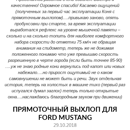
качественно! Огромное спасибо! Касаемо ощущений
(полученных за первый час эксплуатации Коня с
прямоточным выхлопом)….привыкаю заново, опять
пробуксовки при старте, за время эксплуатации
выработался рефлекс на уровне мышечной памяти –
сколько и на сколько топить для наиболее комфортного
набора скорости до отметки 75 км\ч не обращая
внимания на спидометр, теперь же не дожимая
положенного понимаю что уже превышаю скорость
разрешенную в черте города (если быть точнее 85-90)
….уж не знаю родные кони вернулись под капот или новых
набежало….но прирост ощутимый не о каком
самовнушении не может быть и речи. Звук отдельная
история, теперь на холостых в машине тихо (первый раз
испугался думал заглох) теперь только открытые
окна….наслаждаюсь благородным звуком при движении)
ПРЯМОТОЧНЫЙ ВЫХЛОП ДЛЯ
FORD MUSTANG
29.10.2018