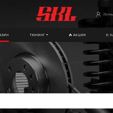
Личны
АЗИН
ТЮНИНГ
АКЦИИ
О Н