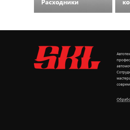
Расходники
к
Посмотреть каталог
Автоте
профес
автомо
Сотруд
мастер
соврем
Обрабо