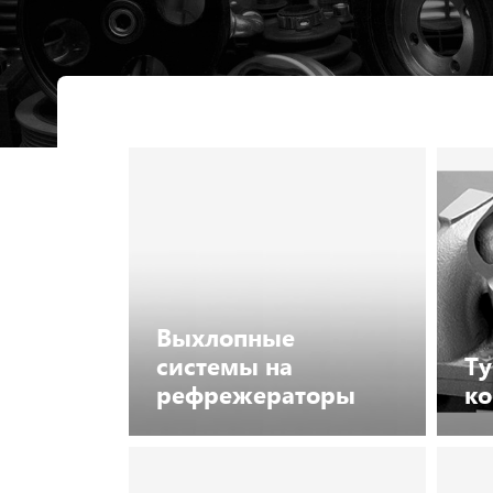
Выхлопные
системы на
Ту
рефрежераторы
к
Посмотреть каталог