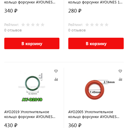
кольцо форсунки AYOUNES
кольцо форсунки AYOUNES 16
13.6 x 3.5мм для VAG
x 8.8 x 5.5мм для MITSUBISHI,
340 ₽
280 ₽
MAZDA, TOYOTA
Рейтинг:
Рейтинг:
0 отзывов
0 отзывов
В корзину
В корзину
AYO2019 Уплотнительное
AYO2005 Уплотнительное
кольцо форсунки AYOUNES
кольцо форсунки AYOUNES
12.42 x 1.78мм для GMC 2.5L
7,49 x 2,16 мм для MAZDA
430 ₽
360 ₽