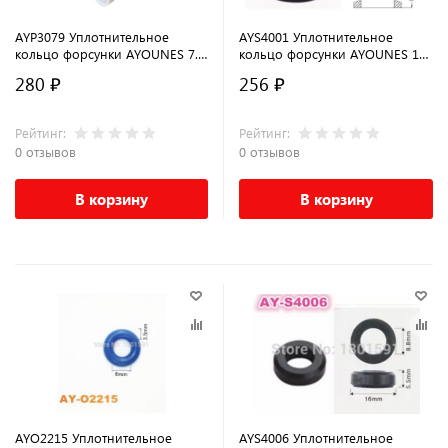
AYP3079 Уплотнительное
AYS4001 Уплотнительное
кольцо форсунки AYOUNES 7.8
кольцо форсунки AYOUNES 15
x 6 x 3.2мм для KIA/ HYUNDAI,
x 6.6 x 10.5мм для MITSUBISHI,
280 ₽
256 ₽
VAG
YAMAHA, DODGE
Рейтинг:
Рейтинг:
0 отзывов
0 отзывов
В корзину
В корзину
AYO2215 Уплотнительное
AYS4006 Уплотнительное