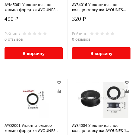
AYM5061 Уплотнительное
AYS4016 Уплотнительное
кольцо форсунки AYOUNES
кольцо форсунки AYOUNES
набор, для форсунок
16.4 x 6.9 x 9мм
490 ₽
320 ₽
06J998907B 06J998907D
Рейтинг:
Рейтинг:
0 отзывов
0 отзывов
В корзину
В корзину
AYO2001 Уплотнительное
AYS4004 Уплотнительное
кольцо форсунки AYOUNES
кольцо форсунки AYOUNES 14