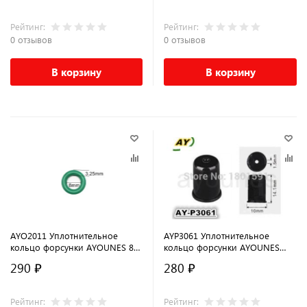
Рейтинг:
Рейтинг:
0 отзывов
0 отзывов
В корзину
В корзину
AYO2011 Уплотнительное
AYP3061 Уплотнительное
кольцо форсунки AYOUNES 8 x
кольцо форсунки AYOUNES
3.25 мм для RENAULT/ NISSAN/
14.1 x 10 x 1.5 для TOYOTA
290 ₽
280 ₽
SUBARU
Рейтинг:
Рейтинг: