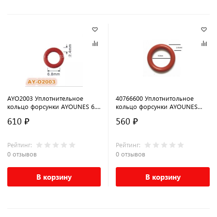
AYO2003 Уплотнительное
40766600 Уплотнитольное
кольцо форсунки AYOUNES 6.8
кольцо форсунки AYOUNES
x 2.4мм для HONDA
9.8мм x 2.01мм для
610 ₽
560 ₽
европейских автомобилей
Рейтинг:
Рейтинг:
0 отзывов
0 отзывов
В корзину
В корзину