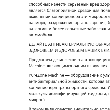
способных нанести серьезный вред здо
является благоприятной средой для поя
включении кондиционера эти микроорга
насморк, раздражение органов зрения, б
аллергии, и более серьезные заболевани
автомобиля.
ДЕЛАЙТЕ АНТИБАКТЕРИАЛЬНУЮ ОБРАБО
ЗДОРОВЬЕМ И ЗДОРОВЬЕМ ВАШИХ БЛИ
Предлагаем дезинфекцию автокондицион
Machine, являющимся одним из лучших 
PureZone Machine — оборудование с ул
антибактериальной жидкости, которая вт
кондиционера транспортного средства. У
молекулы дезинфицирующей жидкости, пр
микрон).
В таком виде средство значительно эфф