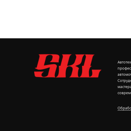
Автоте
профес
автомо
Сотруд
мастер
соврем
Обрабо