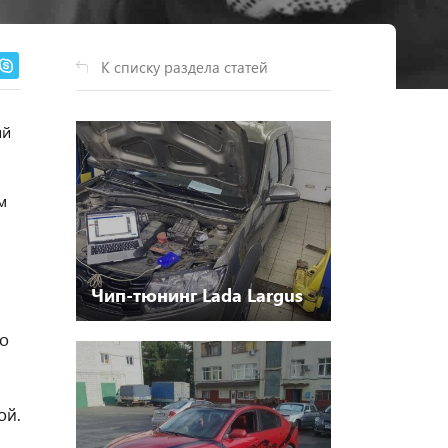
К списку раздела статей
ый
м
Чип-тюнинг Lada Largus
го
ой.