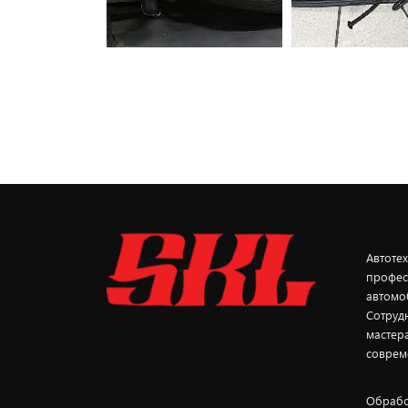
Автоте
профес
автомо
Сотруд
мастер
соврем
Обрабо