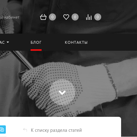
0
0
0
й кабинет
АС
БЛОГ
КОНТАКТЫ
К списку раздела статей