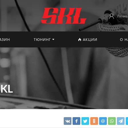
Личны
АЗИН
ТЮНИНГ
АКЦИИ
О Н
SKL