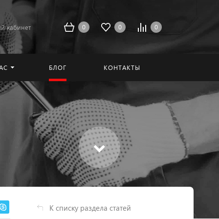
0
0
0
й кабинет
АС
БЛОГ
КОНТАКТЫ
К списку раздела статей