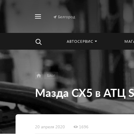
Белгород
Найти
везде
АВТОСЕРВИС
МАГ
Блог
Мазда CX5 в АТЦ 
20 апреля 2020
1696