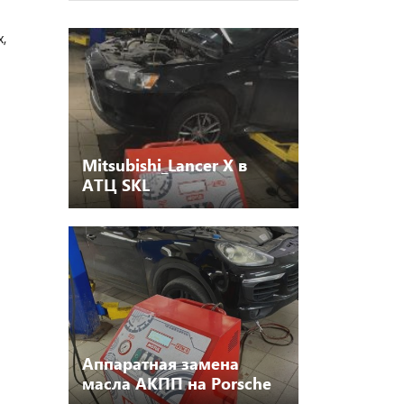
,
Mitsubishi_Lancer X в
АТЦ SKL
Аппаратная замена
масла АКПП на Porsche
Cayenne