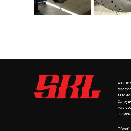
Автоте
профес
автомо
Сотруд
мастер
соврем
Обрабо