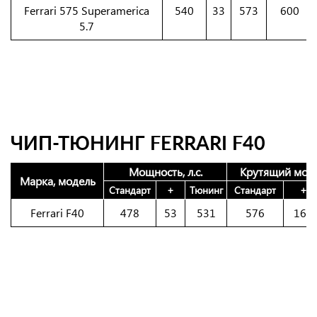
Ferrari 575 Superamerica
540
33
573
600
5.7
ЧИП-ТЮНИНГ FERRARI F40
Мощность, л.с.
Крутящий моме
Марка, модель
Стандарт
+
Тюнинг
Стандарт
+
Ferrari F40
478
53
531
576
167