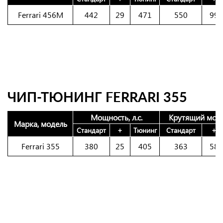
Ferrari 456M
442
29
471
550
99
ЧИП-ТЮНИНГ FERRARI 355
Мощность, л.с.
Крутящий моме
Марка, модель
Стандарт
+
Тюнинг
Стандарт
+
Ferrari 355
380
25
405
363
58