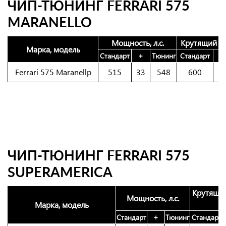
ЧИП-ТЮНИНГ FERRARI 575
MARANELLO
Мощность, л.с.
Крутящий м
Марка, модель
Стандарт
+
Тюнинг
Стандарт
Ferrari 575 Maranellp
515
33
548
600
1
ЧИП-ТЮНИНГ FERRARI 575
SUPERAMERICA
Крутящий
Мощность, л.с.
Марка, модель
Стандарт
+
Тюнинг
Стандарт