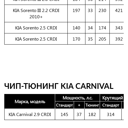
KIA Sorento III 2.2 CRDI
197
33
230
421
2010+
KIA Sorento 2.5 CRDI
140
34
174
343
KIA Sorento 2.5 CRDI
170
35
205
392
ЧИП-ТЮНИНГ KIA CARNIVAL
Мощность, л.с.
Крутящий м
Марка, модель
Стандарт
+
Тюнинг
Стандарт
KIA Carnival 2.9 CRDI
145
37
182
314
9