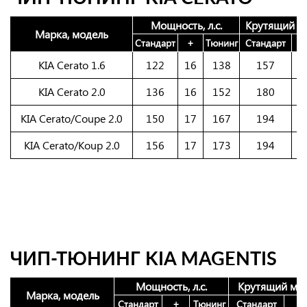
Мощность, л.с.
Крутящий м
Марка, модель
Стандарт
+
Тюнинг
Стандарт
KIA Cerato 1.6
122
16
138
157
2
KIA Cerato 2.0
136
16
152
180
2
KIA Cerato/Coupe 2.0
150
17
167
194
2
KIA Cerato/Koup 2.0
156
17
173
194
2
ЧИП-ТЮНИНГ KIA MAGENTIS
Мощность, л.с.
Крутящий мом
Марка, модель
Стандарт
+
Тюнинг
Стандарт
+