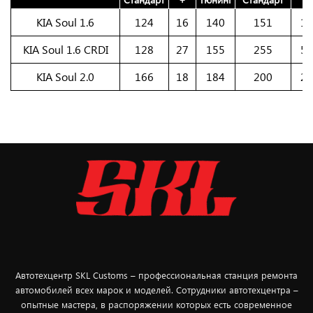
KIA Soul 1.6
124
16
140
151
19
KIA Soul 1.6 CRDI
128
27
155
255
55
KIA Soul 2.0
166
18
184
200
25
Автотехцентр SKL Customs – профессиональная станция ремонта
автомобилей всех марок и моделей. Сотрудники автотехцентра –
опытные мастера, в распоряжении которых есть современное