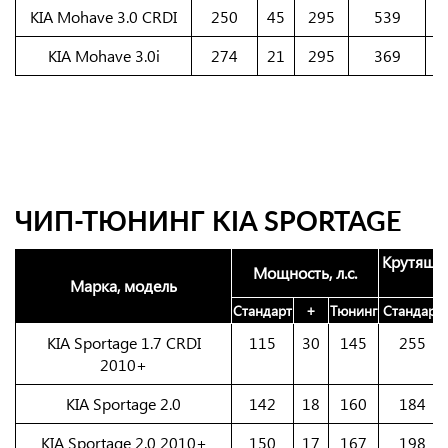
KIA Mohave 3.0 CRDI
250
45
295
539
9
KIA Mohave 3.0i
274
21
295
369
3
ЧИП-ТЮНИНГ KIA SPORTAGE
Крутящий
Мощность, л.с.
Марка, модель
Стандарт
+
Тюнинг
Стандарт
KIA Sportage 1.7 CRDI
115
30
145
255
2010+
KIA Sportage 2.0
142
18
160
184
KIA Sportage 2.0 2010+
150
17
167
198