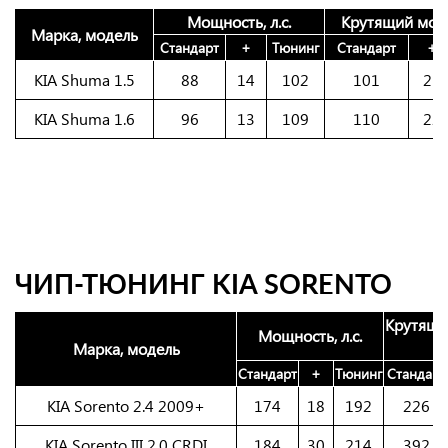
Мощность, л.с.
Крутящий мом
Марка, модель
Стандарт
+
Тюнинг
Стандарт
+
KIA Shuma 1.5
88
14
102
101
25
KIA Shuma 1.6
96
13
109
110
22
ЧИП-ТЮНИНГ KIA SORENTO
Крутящи
Мощность, л.с.
Марка, модель
Стандарт
+
Тюнинг
Стандарт
KIA Sorento 2.4 2009+
174
18
192
226
KIA Sorento III 2.0 CRDI
184
30
214
392