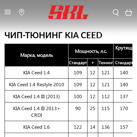
ЧИП-ТЮНИНГ KIA CEED
Крутящий
Мощность, л.с.
Марка, модель
Стандарт
+
Тюнинг
Стандарт
KIA Ceed 1.4
109
12
121
140
KIA Ceed 1.4 Restyle 2010
109
12
121
140
KIA Ceed 1.4 III (2013)
100
12
112
137
KIA Ceed 1.4 III 2013+
90
25
115
170
CRDI
KIA Ceed 1.6
122
14
136
157