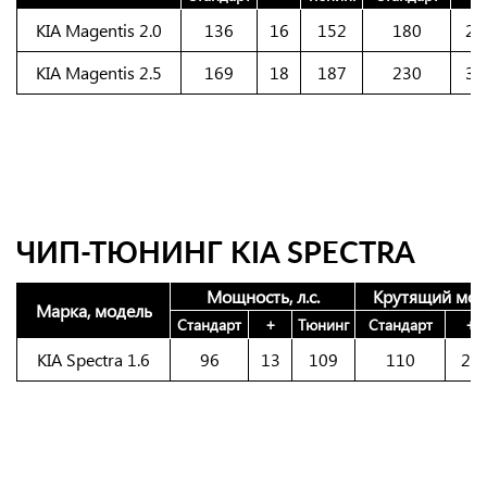
KIA Magentis 2.0
136
16
152
180
25
KIA Magentis 2.5
169
18
187
230
30
ЧИП-ТЮНИНГ KIA SPECTRA
Мощность, л.с.
Крутящий мом
Марка, модель
Стандарт
+
Тюнинг
Стандарт
+
KIA Spectra 1.6
96
13
109
110
22