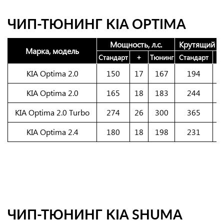
ЧИП-ТЮНИНГ KIA OPTIMA
Мощность, л.с.
Крутящий м
Марка, модель
Стандарт
+
Тюнинг
Стандарт
KIA Optima 2.0
150
17
167
194
2
KIA Optima 2.0
165
18
183
244
2
KIA Optima 2.0 Turbo
274
26
300
365
3
KIA Optima 2.4
180
18
198
231
2
ЧИП-ТЮНИНГ KIA SHUMA