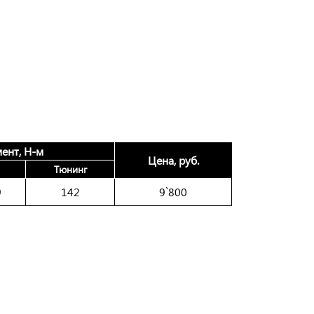
ент, Н-м
Цена, руб.
Тюнинг
9
142
9`800