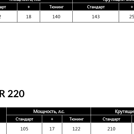
арт
+
Тюнинг
Стандарт
+
2
18
140
143
2
 220
Мощность, л.с.
Крутящи
Стандарт
+
Тюнинг
Стандарт
105
17
122
210