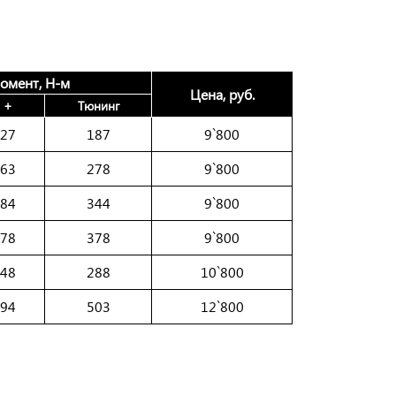
омент, Н-м
Цена, руб.
+
Тюнинг
27
187
9`800
63
278
9`800
84
344
9`800
78
378
9`800
48
288
10`800
94
503
12`800