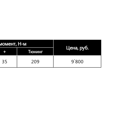
момент, Н-м
Цена, руб.
+
Тюнинг
35
209
9`800