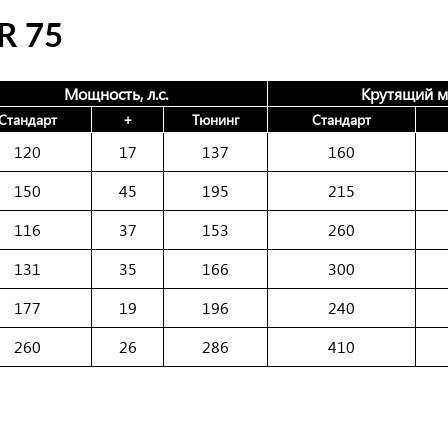
R 75
Мощность, л.с.
Крутящий м
Стандарт
+
Тюнинг
Стандарт
120
17
137
160
150
45
195
215
116
37
153
260
131
35
166
300
177
19
196
240
260
26
286
410