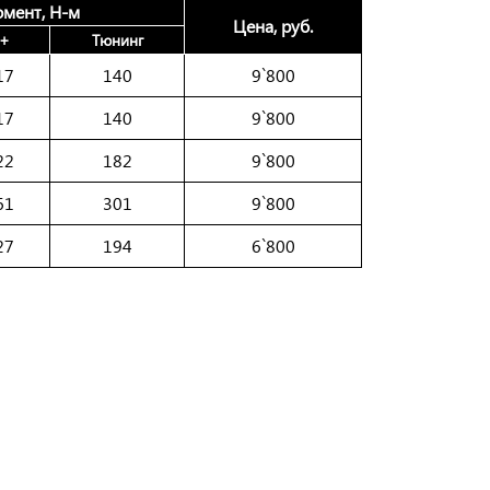
мент, Н-м
Цена, руб.
+
Тюнинг
17
140
9`800
17
140
9`800
22
182
9`800
61
301
9`800
27
194
6`800