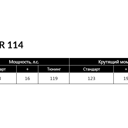
 114
Мощность, л.с.
Крутящий мом
арт
+
Тюнинг
Стандарт
+
3
16
119
123
1