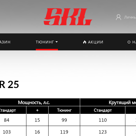
Личны
АЗИН
ТЮНИНГ
АКЦИИ
О Н
R 25
Мощность, л.с.
Крутящий м
тандарт
+
Тюнинг
Стандарт
84
15
99
110
103
16
119
123