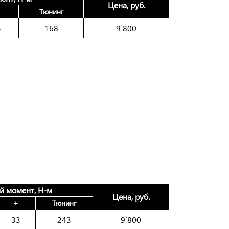
Цена, руб.
Тюнинг
5
168
9`800
й момент, Н-м
Цена, руб.
+
Тюнинг
33
243
9`800