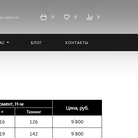
0
0
0
й кабинет
АС
БЛОГ
КОНТАКТЫ
омент, Н-м
Цена, руб.
+
Тюнинг
16
126
9`800
19
142
9`800