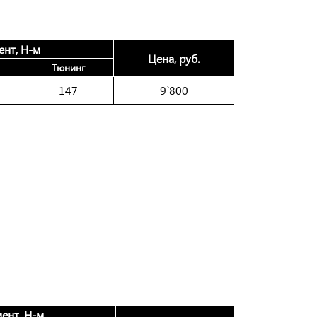
нт, Н-м
Цена, руб.
Тюнинг
147
9`800
ент, Н-м