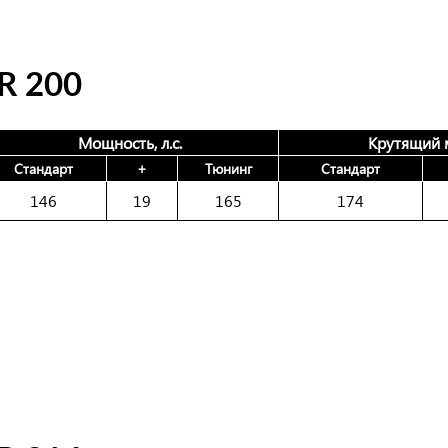
 200
Мощность, л.с.
Крутящий 
Стандарт
+
Тюнинг
Стандарт
146
19
165
174