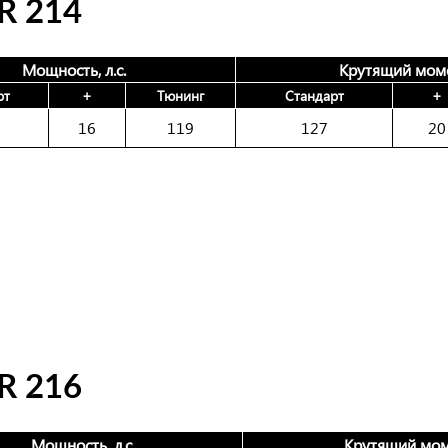
 214
Мощность, л.с.
Крутящий моме
рт
+
Тюнинг
Стандарт
+
16
119
127
20
 216
Мощность, л.с.
Крутящий мом