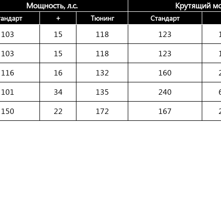
Мощность, л.с.
Крутящий мо
тандарт
+
Тюнинг
Стандарт
103
15
118
123
103
15
118
123
116
16
132
160
101
34
135
240
150
22
172
167