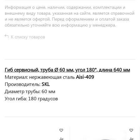
Информация о цене, наличии, содержании, комплектации и
внешнему виду товара, указанная на сайте, является справочной
и не является офертой. Перед оформлением и оплатой заказа
обязательно уточняйте всю информацию у менеджера.
К списку товаров
Гиб сервисный, труба Ø 60 мм, угол 180°, длина 640 мм
Материал: нержавеющая сталь
Aisi-409
Производитель:
SKL
Диаметр трубы
: 60
мм
Угол гиба
:
180 градусов