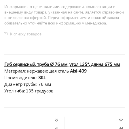
Информация о цене, наличии, содержании, комплектации и
внешнему виду товара, указанная на сайте, является справочной
и не является офертой. Перед оформлением и оплатой заказа
обязательно уточняйте всю информацию у менеджера.
К списку товаров
Гиб сервисный, труба Ø 76 мм, угол 135°, длина 675 мм
Материал: нержавеющая сталь
Aisi-409
Производитель:
SKL
Диаметр трубы
: 76
мм
Угол гиба
:
135 градусов