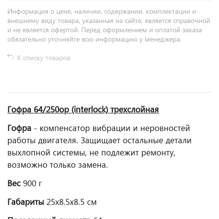
Информация о цене, наличии, содержании, комплектации и
внешнему виду товара, указанная на сайте, является справочной
и не является офертой. Перед оформлением и оплатой заказа
обязательно уточняйте всю информацию у менеджера.
К списку товаров
Гофра 64/250oр (interlock) трехслойная
Гофра
- компенсатор вибрации и неровностей
работы двигателя. Защищает остальные детали
выхлопной системы, не подлежит ремонту,
возможно только замена.
Вес
900 г
Габариты
25x8.5x8.5 см