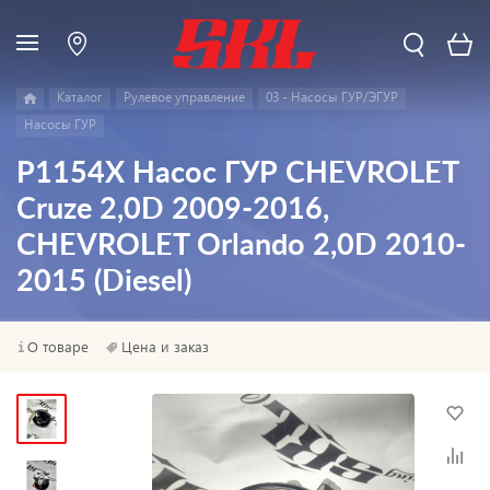
Каталог
Pулевое управление
03 - Насосы ГУР/ЭГУР
Насосы ГУР
P1154X Насос ГУР CHEVROLET
Cruze 2,0D 2009-2016,
CHEVROLET Orlando 2,0D 2010-
2015 (Diesel)
О товаре
Цена и заказ