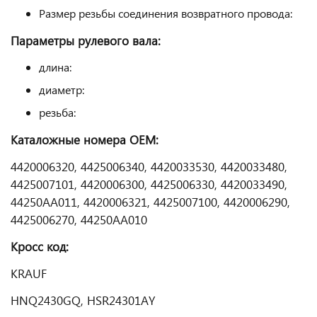
Размер резьбы соединения возвратного провода:
Параметры рулевого вала:
длина:
диаметр:
резьба:
Каталожные номера
OEM
:
4420006320, 4425006340, 4420033530, 4420033480,
4425007101, 4420006300, 4425006330, 4420033490,
44250AA011, 4420006321, 4425007100, 4420006290,
4425006270, 44250AA010
Кросс код:
KRAUF
HNQ2430GQ, HSR24301AY