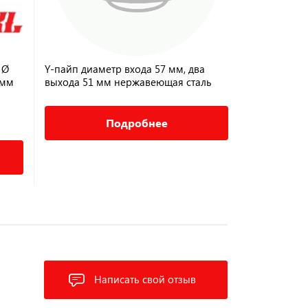
 Ø
Y-пайп диаметр входа 57 мм, два
РС 60-50 Pо
 мм
выхода 51 мм нержавеющая сталь
60х90 мм и 
409 88474
1 610 ₽
Подробнее
Написать свой отзыв