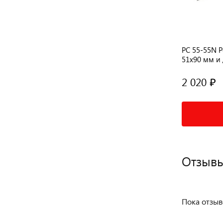
а
РС 60-50 Pогатка сервисная, вход Ø
РС 55-55N P
ль
60х90 мм и два выхода Ø 51х100 мм
51х90 мм и 
углом 90°
1 610 ₽
2 020 ₽
Подробнее
Отзывы
Пока отзыв