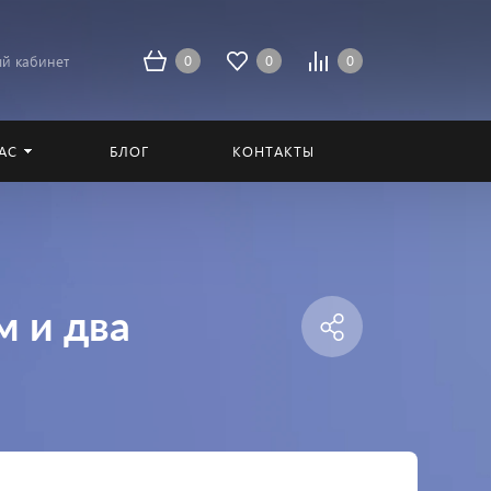
0
0
0
й кабинет
АС
БЛОГ
КОНТАКТЫ
м и два