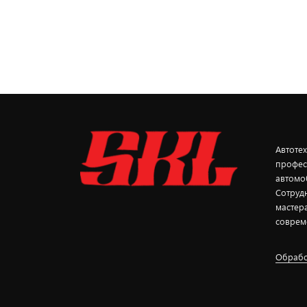
Автоте
профес
автомо
Сотруд
мастер
соврем
Обрабо