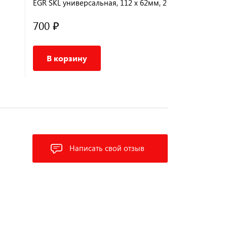
EGR SKL универсальная, 112 x 62мм, 2
SKL универс
отверстия Ø 12мм
отверстия 
700 ₽
600 ₽
В корзину
В корз
Написать свой отзыв