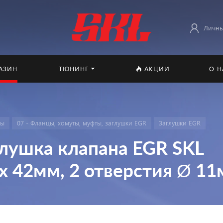
Личны
АЗИН
ТЮНИНГ
АКЦИИ
О Н
мы
07 - Фланцы, хомуты, муфты, заглушки EGR
Заглушки EGR
лушка клапана EGR SKL
 x 42мм, 2 отверстия Ø 1