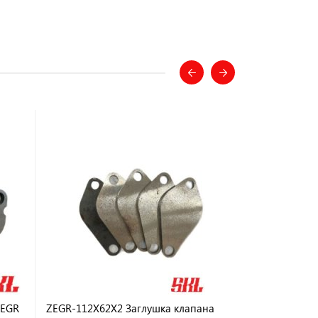
 EGR
ZEGR-112X62X2 Заглушка клапана
ZEGR-82X37