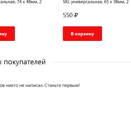
альная, 74 x 48мм, 2
SKL универсальная, 65 x 38мм, 2
Ø 7мм
отверстия Ø10мм
550 ₽
ину
В корзину
 покупателей
ов никто не написал. Станьте первым!