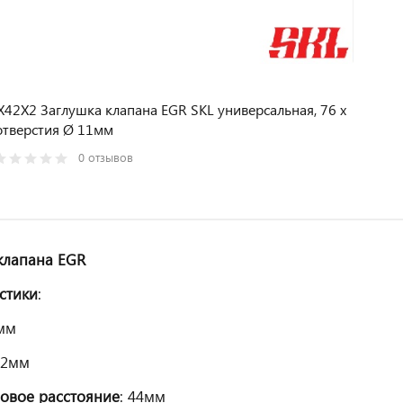
42X2 Заглушка клапана EGR SKL универсальная, 76 x
отверстия Ø 11мм
0 отзывов
клапана EGR
стики
:
6мм
42мм
овое расстояние
: 44мм