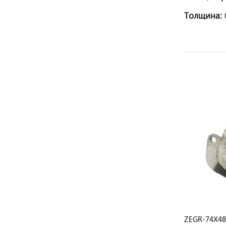
Толщина:
а
ZEGR-82X37X2 Заглушка клапана EGR
ZEGR-74X48