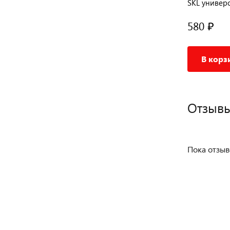
мм, 2
SKL универсальная, 82 x 37мм, 2
SKL универс
отверстия Ø 9мм
отверстия 
600 ₽
580 ₽
В корзину
В корз
Отзывы
Пока отзыв