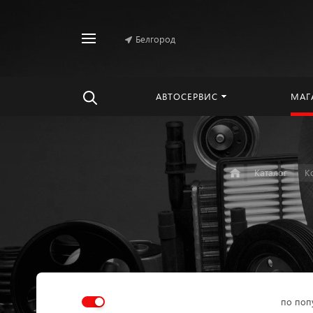
Белгород
Найти
везде
АВТОСЕРВИС
МАГ
Каталог
К
по поп