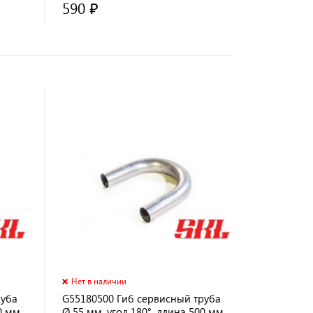
590 ₽
Нет в наличии
руба
G55180500 Гиб сервисный труба
0 мм
Ø 55 мм, угол 180°, длина 500 мм