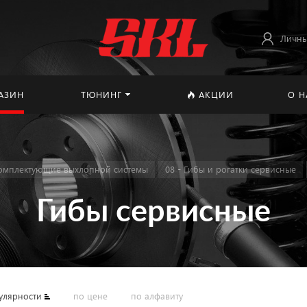
Личны
АЗИН
ТЮНИНГ
АКЦИИ
О Н
омплектующие выхлопной системы
08 - Гибы и рогатки сервисные
Гибы сервисные
улярности
по цене
по алфавиту