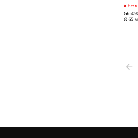
Нет в
G6509
Ø 65 м