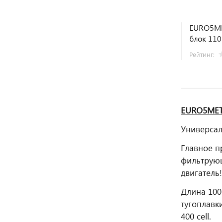
EURO5ME
блок 11
Рейтинг:
EURO5MET4
Универсал
Главное п
фильтрующ
двигатель!
Длина 100
тугоплавк
400 cell.