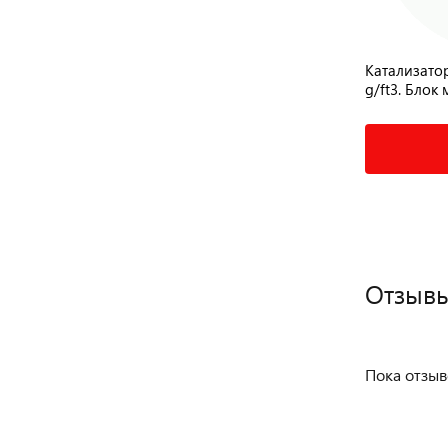
EURO5MET400cpsi100/100
Катализато
катализатор Евро5 блок 100×100
g/ft3. Блок 
18 500 ₽
Подробнее
Отзывы
Пока отзыв