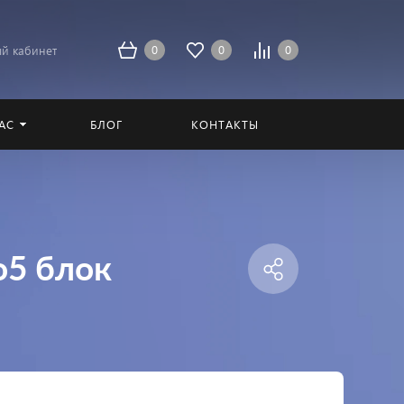
0
0
0
й кабинет
АС
БЛОГ
КОНТАКТЫ
о5 блок