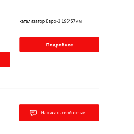
катализатор Евро-3 195*57мм
EURO5MET40
катализатор
18 500 ₽
Подробнее
Написать свой отзыв