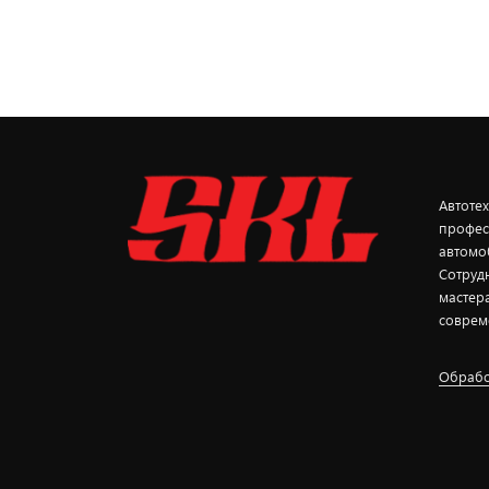
Автоте
профес
автомо
Сотруд
мастер
соврем
Обрабо