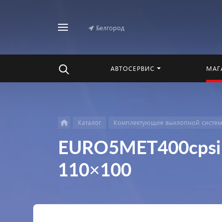
Белгород
Найти
везде
АВТОСЕРВИС
МАГ
Каталог
Комплектующие выхлопной систе
EURO5MET400cpsi1
110×100