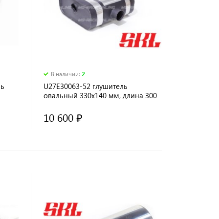
В наличии
:
2
ль
U27E30063-52 глушитель
овальный 330х140 мм, длина 300
а
мм, 1 вх. 63 мм-2 вых. 52 мм,
камера
10 600 ₽