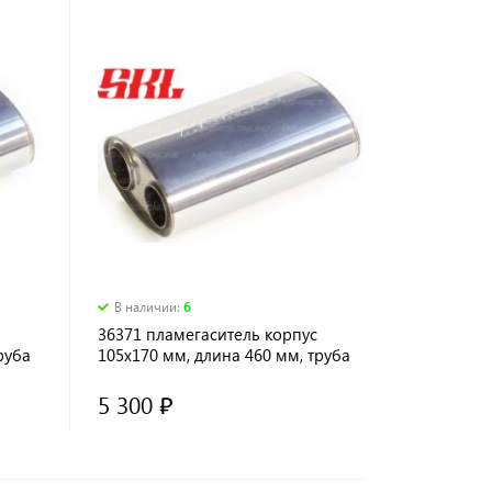
В наличии
:
6
36371 пламегаситель корпус
руба
105х170 мм, длина 460 мм, труба
1 вх. 63 мм, 2 вых. по 51 мм,
диффузор
5 300 ₽