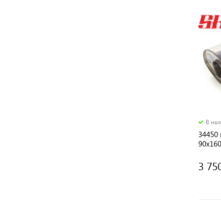
В на
34450
90х160
54 мм
3 75