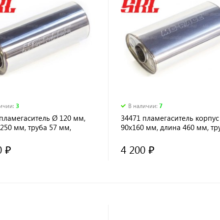
личии
:
3
В наличии
:
7
пламегаситель Ø 120 мм,
34471 пламегаситель корпус
250 мм, труба 57 мм,
90х160 мм, длина 460 мм, тр
зор
54 мм, диффузор
0 ₽
4 200 ₽