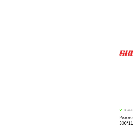
В на
Резон
300*1