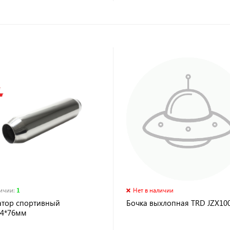
личии
:
1
Нет в наличии
атор спортивный
Бочка выхлопная TRD JZX100
14*76мм