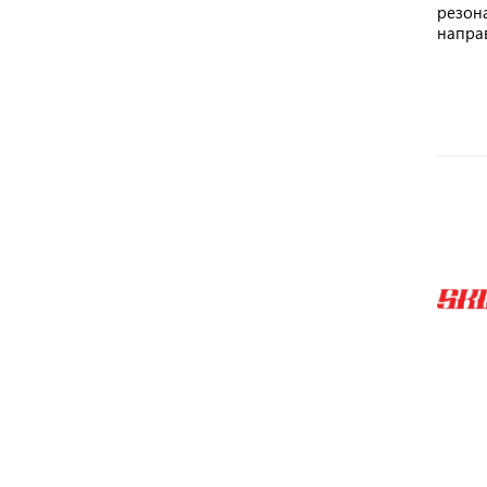
резона
напра