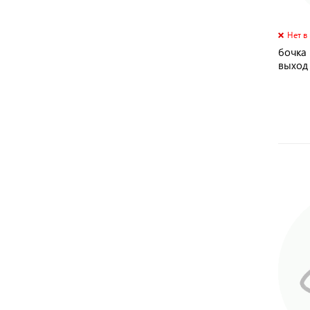
Нет в
бочка
выход