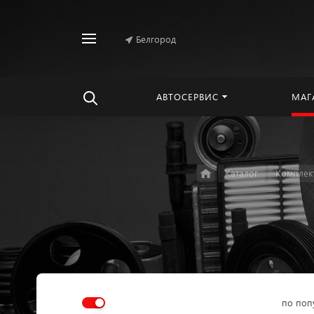
Белгород
Найти
везде
АВТОСЕРВИС
МАГ
Каталог
Комплек
по поп