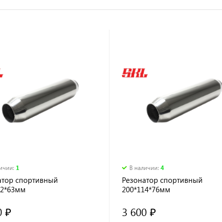
личии
:
1
В наличии
:
4
атор спортивный
Резонатор спортивный
02*63мм
200*114*76мм
0 ₽
3 600 ₽